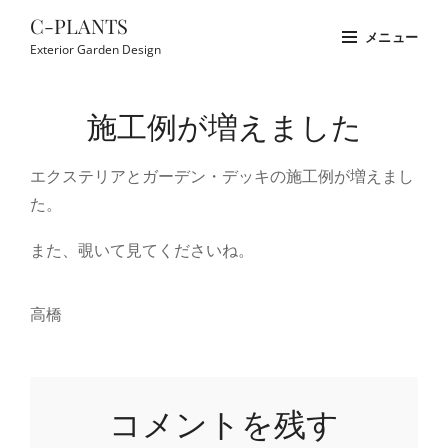
コ
C-PLANTS
メニュー
ン
Exterior Garden Design
テ
Site
ン
Overlay
施工例が増えました
ツ
へ
エクステリアとガーデン・デッキの施工例が増えまし
ス
た。
キ
ッ
また、覗いて見てくださいね。
プ
高橋
コメントを残す