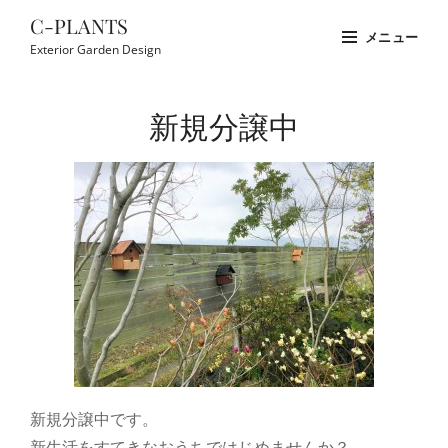
コ
C-PLANTS
メニュー
ン
Exterior Garden Design
テ
Site
ン
Overlay
新規分譲中
ツ
へ
ス
キ
ッ
プ
新規分譲中です。
新生活をすてきなおうちではじめませんか？