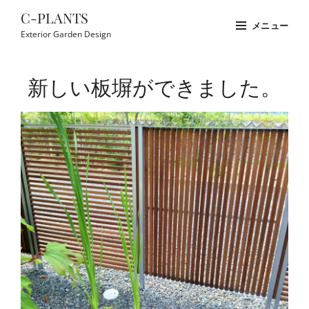
コ
C-PLANTS
メニュー
ン
Exterior Garden Design
テ
Site
ン
Overlay
新しい板塀ができました。
ツ
へ
ス
キ
ッ
プ