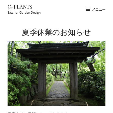
コ
C-PLANTS
メニュー
ン
Exterior Garden Design
テ
Site
ン
Overlay
夏季休業のお知らせ
ツ
へ
ス
キ
ッ
プ