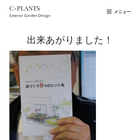
コ
C-PLANTS
メニュー
ン
Exterior Garden Design
テ
Site
ン
Overlay
出来あがりました！
ツ
へ
ス
キ
ッ
プ