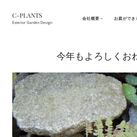
コ
ン
C-PLANTS
会社概要
お庭ができ
テ
Exterior Garden Design
ン
ツ
Site
へ
Overlay
今年もよろしくお
ス
キ
ッ
プ