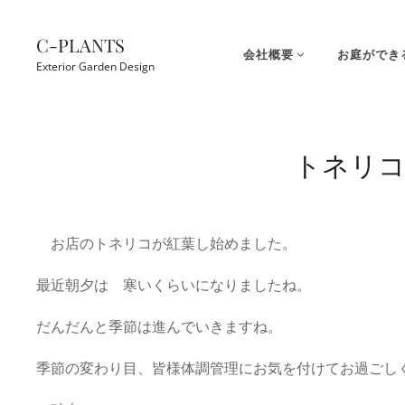
コ
ン
C-PLANTS
会社概要
お庭ができ
テ
Exterior Garden Design
ン
ツ
Site
へ
Overlay
トネリコ
ス
キ
ッ
プ
お店のトネリコが紅葉し始めました。
最近朝夕は 寒いくらいになりましたね。
だんだんと季節は進んでいきますね。
季節の変わり目、皆様体調管理にお気を付けてお過ごし