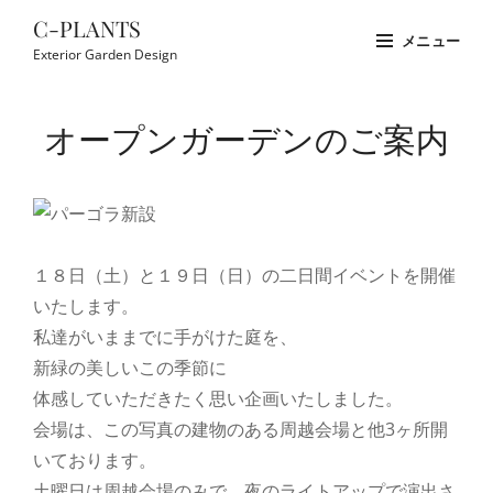
コ
C-PLANTS
メニュー
ン
Exterior Garden Design
テ
Site
ン
Overlay
オープンガーデンのご案内
ツ
へ
ス
キ
ッ
１８日（土）と１９日（日）の二日間イベントを開催
プ
いたします。
私達がいままでに手がけた庭を、
新緑の美しいこの季節に
体感していただきたく思い企画いたしました。
会場は、この写真の建物のある周越会場と他3ヶ所開
いております。
土曜日は周越会場のみで、夜のライトアップで演出さ