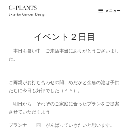
コ
C-PLANTS
メニュー
ン
Exterior Garden Design
テ
Site
ン
Overlay
イベント２日目
ツ
へ
本日も暑い中 ご来店本当にありがとうございまし
ス
た。
キ
ッ
プ
ご両親がお打ち合わせの間、めだかと金魚の池は子供
たちに今日も好評でした（＾＾）。
明日から それぞのご家庭に合ったプランをご提案
させていただくよう
プランナー一同 がんばっていきたいと思います。