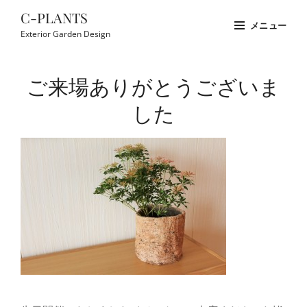
コ
C-PLANTS
メニュー
ン
Exterior Garden Design
テ
Site
ン
Overlay
ご来場ありがとうございま
ツ
へ
した
ス
キ
ッ
プ