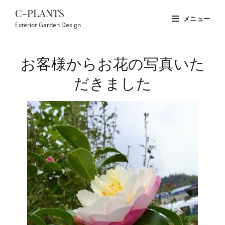
コ
C-PLANTS
メニュー
ン
Exterior Garden Design
テ
Site
ン
Overlay
お客様からお花の写真いた
ツ
へ
だきました
ス
キ
ッ
プ