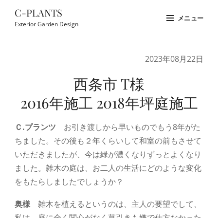
コ
C-PLANTS
メニュー
ン
Exterior Garden Design
テ
Site
ン
Overlay
2023年08月22日
ツ
へ
西条市 T様
ス
2016年施工 2018年坪庭施工
キ
ッ
Ｃ.プランツ
お引き渡しから早いものでもう8年がた
プ
ちました。その後も２年くらいして和室の前もさせて
いただきましたが、今は緑が濃くなりずっとよくなり
ました。雑木の庭は、お二人の生活にどのような変化
をもたらしましたでしょうか？
奥様
雑木を植えるというのは、主人の要望でして、
私は、庭に全く関心がなく草引きも嫌で仕方なかった