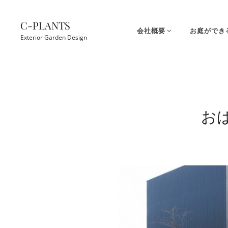
コ
ン
C-PLANTS
会社概要
お庭ができ
テ
Exterior Garden Design
ン
ツ
Site
へ
Overlay
ス
キ
お
ッ
プ