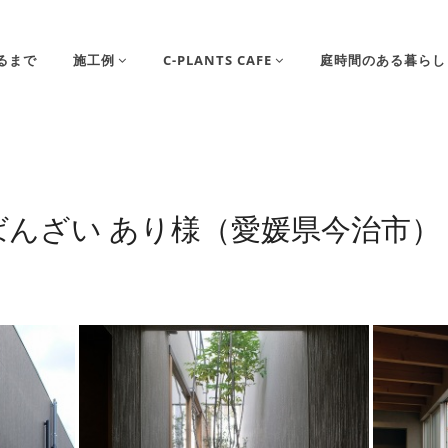
るまで
施工例
C-PLANTS CAFE
庭時間のある暮らし
ばんざい あり様（愛媛県今治