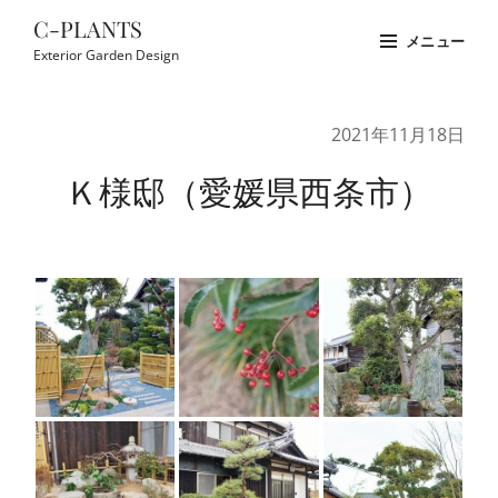
コ
C-PLANTS
メニュー
ン
Exterior Garden Design
テ
Site
ン
Overlay
2021年11月18日
ツ
へ
Ｋ様邸（愛媛県西条市）
ス
キ
ッ
プ