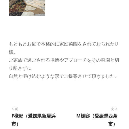
もともとお庭で本格的に家庭菜園をされておられたU
様。
ご家族で過ごされる場所やアプローチをその菜園と切
り離さずに
自然と溶け込むような形でご提案させて頂きました。
投
前
次
F様邸（愛媛県新居浜
M様邸（愛媛県西条
稿
市）
市）