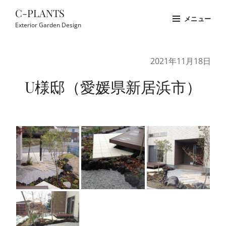
コ
C-PLANTS
メニュー
ン
Exterior Garden Design
テ
Site
ン
Overlay
2021年11月18日
ツ
へ
U様邸（愛媛県新居浜市）
ス
キ
ッ
プ