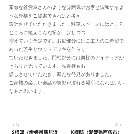
素敵な雑貨屋さんのような雰囲気のお家と調和するよ
うな外構をご提案できればと考え、
設計させていただきました。駐車スペースにはところ
どころに植えこんだ緑が、少しづつ
増えていく予定です。お庭部分にはご主人のご希望で
あった芝生とウッドデッキを作らせ
ていただきました。門柱部分には奥様のアイディアが
きらりと光っています。私自身もお
話しさせていただき、新たな発見がありました。
ご家族の楽しい会話や笑顔が溢れる場所になればいい
なあと思います。
投
前
次
S様邸（愛媛県新居浜
K様邸（愛媛県西条市）