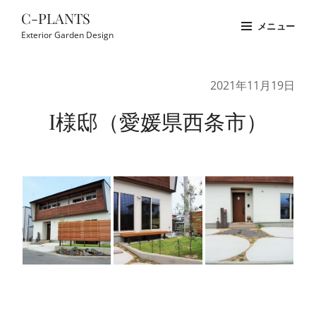
コ
C-PLANTS
メニュー
ン
Exterior Garden Design
テ
Site
ン
Overlay
2021年11月19日
ツ
へ
I様邸（愛媛県西条市）
ス
キ
ッ
プ