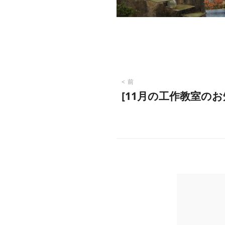
投
前
[11月の工作教室のお
稿
ナ
ビ
ゲ