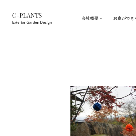
コ
ン
C-PLANTS
会社概要
お庭ができ
テ
Exterior Garden Design
ン
ツ
Site
へ
Overlay
ス
キ
ッ
プ