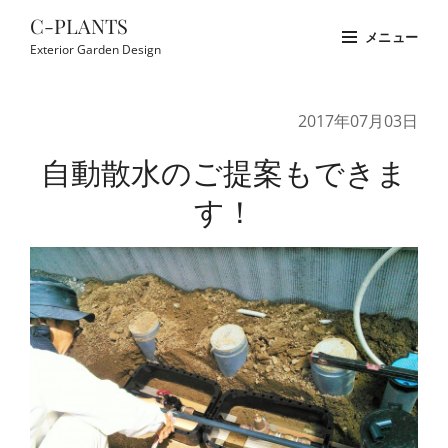
コ
C-PLANTS
メニュー
ン
Exterior Garden Design
テ
Site
ン
Overlay
2017年07月03日
ツ
へ
自動散水のご提案もできま
ス
す！
キ
ッ
プ