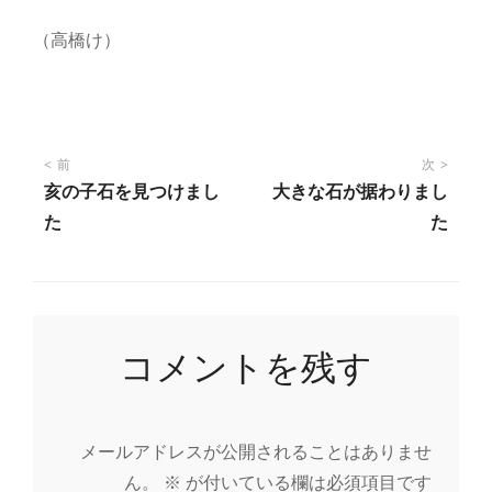
（高橋け）
投
前
次
亥の子石を見つけまし
大きな石が据わりまし
稿
た
た
ナ
ビ
コメントを残す
ゲ
ー
メールアドレスが公開されることはありませ
ん。
※
が付いている欄は必須項目です