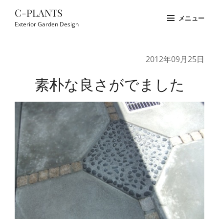
コ
C-PLANTS
メニュー
ン
Exterior Garden Design
テ
Site
ン
Overlay
2012年09月25日
ツ
へ
素朴な良さがでました
ス
キ
ッ
プ