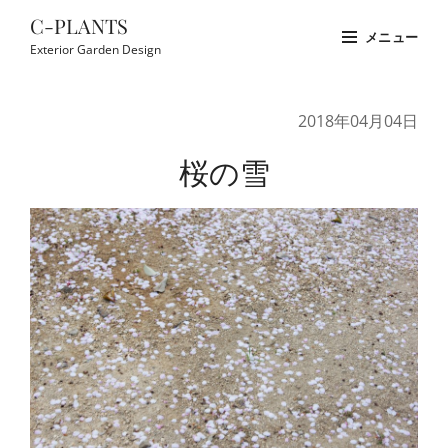
コ
C-PLANTS
メニュー
ン
Exterior Garden Design
テ
Site
ン
Overlay
2018年04月04日
ツ
へ
桜の雪
ス
キ
ッ
プ