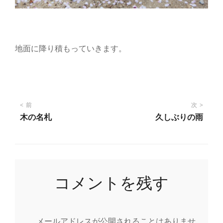
地面に降り積もっていきます。
投
前
次
木の名札
久しぶりの雨
稿
ナ
コメントを残す
ビ
ゲ
メールアドレスが公開されることはありませ