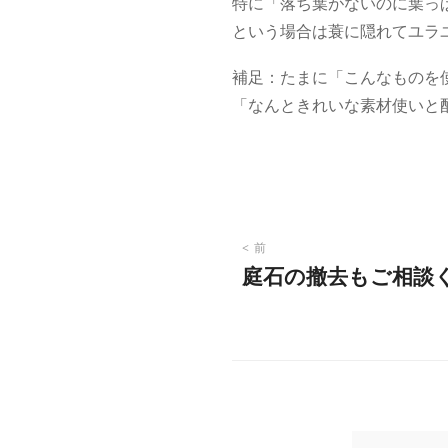
特に「落ち葉がないのに葉っ
という場合は蓑に隠れてユラ
補足：たまに「こんなものを
「なんときれいな素材使いと
投
前
庭石の撤去もご相談
稿
ナ
ビ