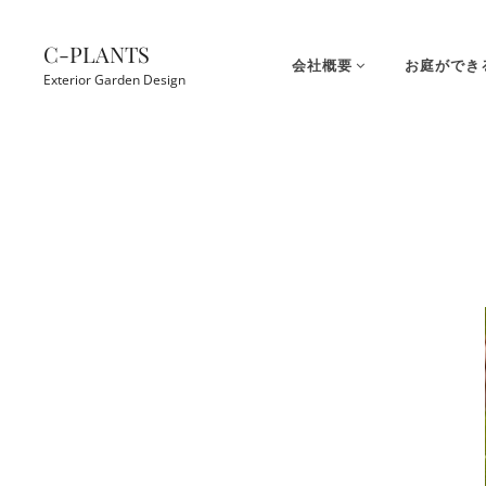
コ
ン
C-PLANTS
会社概要
お庭ができ
テ
Exterior Garden Design
ン
ツ
Site
へ
Overlay
ス
キ
ッ
プ