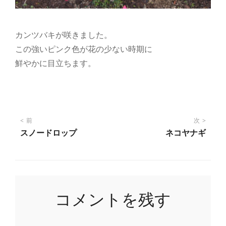
カンツバキが咲きました。
この強いピンク色が花の少ない時期に
鮮やかに目立ちます。
投
前
次
スノードロップ
ネコヤナギ
稿
ナ
コメントを残す
ビ