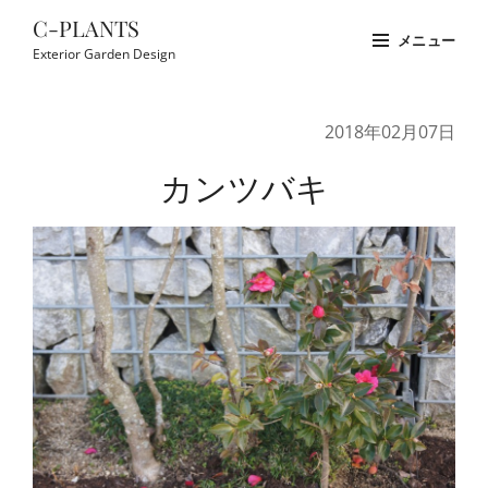
コ
C-PLANTS
メニュー
ン
Exterior Garden Design
テ
Site
ン
Overlay
2018年02月07日
ツ
へ
カンツバキ
ス
キ
ッ
プ